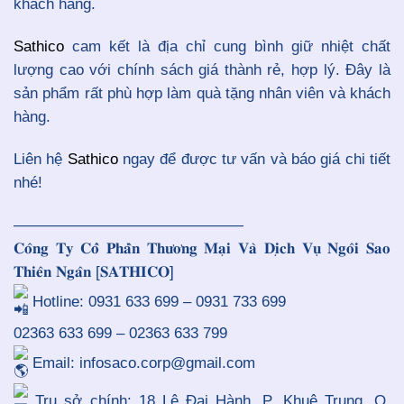
khách hàng
.
Sathico
cam kết là địa chỉ cung bình giữ nhiệt chất
lượng cao với chính sách giá thành rẻ, hợp lý. Đây là
sản phẩm rất phù hợp làm quà tặng nhân viên và khách
hàng.
Liên hệ
Sathico
ngay để được tư vấn và báo giá chi tiết
nhé!
———————————————
𝐂𝐨̂𝐧𝐠 𝐓𝐲 𝐂𝐨̂̉ 𝐏𝐡𝐚̂̀𝐧 𝐓𝐡𝐮̛𝐨̛𝐧𝐠 𝐌𝐚̣𝐢 𝐕𝐚̀ 𝐃𝐢̣𝐜𝐡 𝐕𝐮̣ 𝐍𝐠𝐨̂𝐢 𝐒𝐚𝐨
𝐓𝐡𝐢𝐞̂𝐧 𝐍𝐠𝐚̂𝐧 [𝐒𝐀𝐓𝐇𝐈𝐂𝐎]
Hotline: 0931 633 699 – 0931 733 699
02363 633 699 – 02363 633 799
Email: infosaco.corp@gmail.com
Trụ sở chính: 18 Lê Đại Hành, P. Khuê Trung, Q.