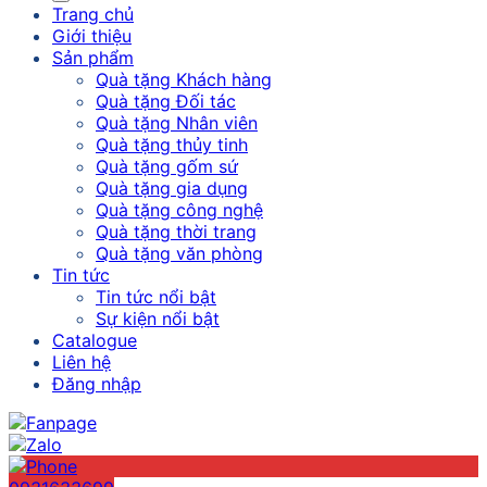
Trang chủ
Giới thiệu
Sản phẩm
Quà tặng Khách hàng
Quà tặng Đối tác
Quà tặng Nhân viên
Quà tặng thủy tinh
Quà tặng gốm sứ
Quà tặng gia dụng
Quà tặng công nghệ
Quà tặng thời trang
Quà tặng văn phòng
Tin tức
Tin tức nổi bật
Sự kiện nổi bật
Catalogue
Liên hệ
Đăng nhập