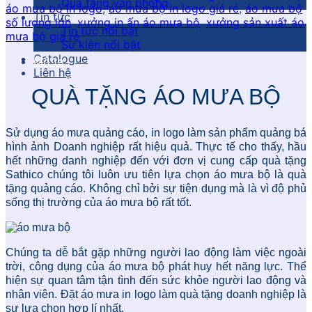
Quà tặng văn phòng
áo mưa bộ in logo
,
áo mưa bộ in logo giá rẻ
,
áo mưa bộ
Tin tức
số lượng lớn
,
xưởng in ấn áo mưa bộ
,
xưởng sản xuất áo
Tin tức nổi bật
mưa bộ giá rẻ
Sự kiện nổi bật
Catalogue
Mô tả
Liên hệ
QUÀ TẶNG ÁO MƯA BỘ
Sử dụng áo mưa quảng cáo, in logo làm sản phẩm quảng bá
hình ảnh Doanh nghiệp rất hiệu quả. Thực tế cho thấy, hầu
hết những danh nghiệp đến với đơn vị cung cấp quà tặng
Sathico chúng tôi luôn ưu tiên lựa chọn áo mưa bộ là quà
tặng quảng cáo. Không chỉ bởi sự tiện dụng mà là vì độ phủ
sống thị trường của áo mưa bộ rất tốt.
Chúng ta dễ bắt gặp những người lao động làm việc ngoài
trời, công dụng của áo mưa bộ phát huy hết năng lực. Thể
hiện sự quan tâm tận tình đến sức khỏe người lao động và
nhân viên. Đặt áo mưa in logo làm quà tặng doanh nghiệp là
sự lựa chọn hợp lí nhất.