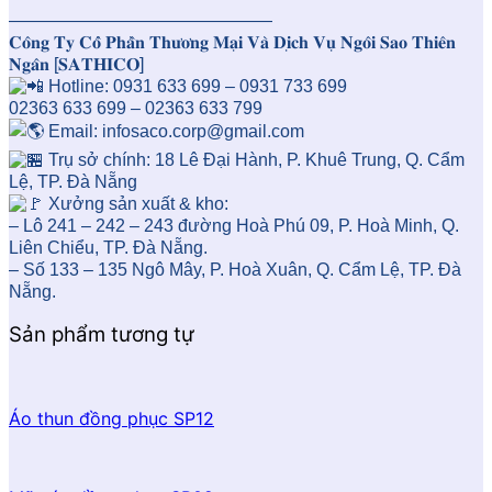
———————————————
𝐂𝐨̂𝐧𝐠 𝐓𝐲 𝐂𝐨̂̉ 𝐏𝐡𝐚̂̀𝐧 𝐓𝐡𝐮̛𝐨̛𝐧𝐠 𝐌𝐚̣𝐢 𝐕𝐚̀ 𝐃𝐢̣𝐜𝐡 𝐕𝐮̣ 𝐍𝐠𝐨̂𝐢 𝐒𝐚𝐨 𝐓𝐡𝐢𝐞̂𝐧
𝐍𝐠𝐚̂𝐧 [𝐒𝐀𝐓𝐇𝐈𝐂𝐎]
Hotline: 0931 633 699 – 0931 733 699
02363 633 699 – 02363 633 799
Email: infosaco.corp@gmail.com
Trụ sở chính: 18 Lê Đại Hành, P. Khuê Trung, Q. Cẩm
Lệ, TP. Đà Nẵng
Xưởng sản xuất & kho:
– Lô 241 – 242 – 243 đường Hoà Phú 09, P. Hoà Minh, Q.
Liên Chiểu, TP. Đà Nẵng.
– Số 133 – 135 Ngô Mây, P. Hoà Xuân, Q. Cẩm Lệ, TP. Đà
Nẵng.
Sản phẩm tương tự
Áo thun đồng phục SP12