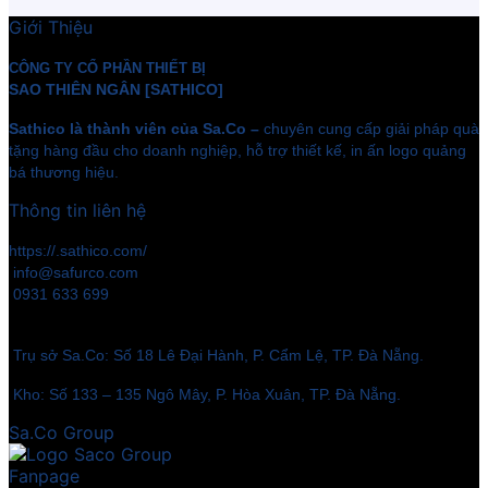
Giới Thiệu
CÔNG TY CỔ PHẦN THIẾT BỊ
SAO THIÊN NGÂN [SATHICO]
Sathico là thành viên của Sa.Co –
chuyên cung cấp giải pháp quà
tặng hàng đầu cho doanh nghiệp, hỗ trợ thiết kế, in ấn logo quảng
bá thương hiệu.
Thông tin liên hệ
https://.sathico.com/
info@safurco.com
0931 633 699
Trụ sở Sa.Co: Số 18 Lê Đại Hành, P. Cẩm Lệ, TP. Đà Nẵng.
Kho: Số 133 – 135 Ngô Mây, P. Hòa Xuân, TP. Đà Nẵng.
Sa.Co Group
Fanpage