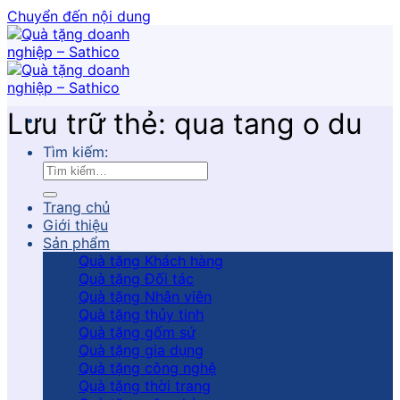
Chuyển đến nội dung
Lưu trữ thẻ:
qua tang o du
Tìm kiếm:
Trang chủ
Giới thiệu
Sản phẩm
Quà tặng Khách hàng
Quà tặng Đối tác
Quà tặng Nhân viên
Quà tặng thủy tinh
Quà tặng gốm sứ
Quà tặng gia dụng
Quà tặng công nghệ
Quà tặng thời trang