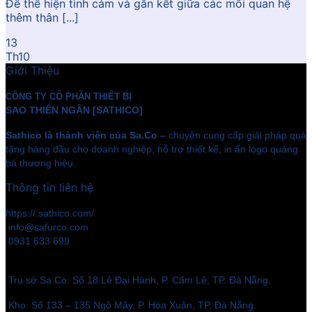
Để thể hiện tình cảm và gắn kết giữa các mối quan hệ
thêm thân [...]
13
Th10
Giới Thiệu
CÔNG TY CỔ PHẦN THIẾT BỊ
SAO THIÊN NGÂN [SATHICO]
Sathico là thành viên của Sa.Co –
chuyên cung cấp giải pháp quà
tặng hàng đầu cho doanh nghiệp, hỗ trợ thiết kế, in ấn logo quảng
bá thương hiệu.
Thông tin liên hệ
https://.sathico.com/
info@safurco.com
0931 633 699
Trụ sở Sa.Co: Số 18 Lê Đại Hành, P. Cẩm Lệ, TP. Đà Nẵng.
Kho: Số 133 – 135 Ngô Mây, P. Hòa Xuân, TP. Đà Nẵng.