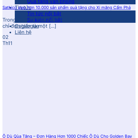
Quà tặng văn phòng
Tin tức
Sathico giao hơn 10.000 sản phẩm quà tặng cho Xi măng Cẩm Phả
Tin tức nổi bật
Sự kiện nổi bật
Trong thời đại hiện nay, quà tặng doanh nghiệp không
Catalogue
chỉ đơn giản là một [...]
Liên hệ
02
Th11
Ô Dù Qùa Tặng – Đơn Hàng Hơn 1000 Chiếc Ô Dù Cho Golden Bay