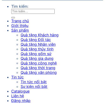
Tìm kiếm:
Trang chủ
Giới thiệu
Sản phẩm
Quà tặng Khách hàng
Quà tặng Đối tác
Quà tặng Nhân viên
Quà tặng thủy tinh
Quà tặng gốm sứ
Quà tặng gia dụng
Quà tặng công nghệ
Quà tặng thời trang
Quà tặng văn phòng
Tin tức
Tin tức nổi bật
Sự kiện nổi bật
Catalogue
Liên hệ
Đăng nhập