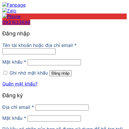
0931633699
Đăng nhập
Tên tài khoản hoặc địa chỉ email
*
Mật khẩu
*
Ghi nhớ mật khẩu
Đăng nhập
Quên mật khẩu?
Đăng ký
Địa chỉ email
*
Mật khẩu
*
Dữ liệu cá nhân của bạn sẽ được sử dụng để hỗ trợ trải